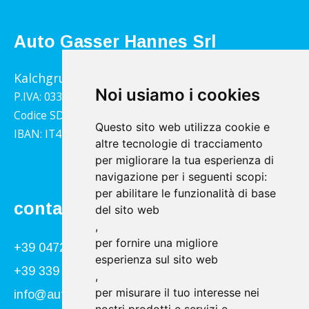
Auto Gasser Hannes Srl
Kalchgrube 14, 39040 Villandro
Noi usiamo i cookies
P.IVA: 03322790217
Codice SDI: 1YY4LRX
Questo sito web utilizza cookie e
IBAN: IT45B0811359140000302001543
altre tecnologie di tracciamento
per migliorare la tua esperienza di
navigazione per i seguenti scopi:
per abilitare le funzionalità di base
contatto
del sito web
,
per fornire una migliore
+39 0472 866034
esperienza sul sito web
+39 339 840 9955
,
per misurare il tuo interesse nei
info@autogasser.it