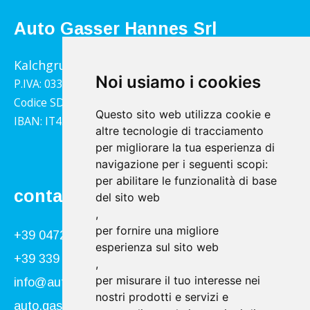
Auto Gasser Hannes Srl
Kalchgrube 14, 39040 Villandro
Noi usiamo i cookies
P.IVA: 03322790217
Codice SDI: 1YY4LRX
Questo sito web utilizza cookie e
IBAN: IT45B0811359140000302001543
altre tecnologie di tracciamento
per migliorare la tua esperienza di
navigazione per i seguenti scopi:
per abilitare le funzionalità di base
contatto
del sito web
,
per fornire una migliore
+39 0472 866034
esperienza sul sito web
+39 339 840 9955
,
per misurare il tuo interesse nei
info@autogasser.it
nostri prodotti e servizi e
auto.gasser@secure-pec.it