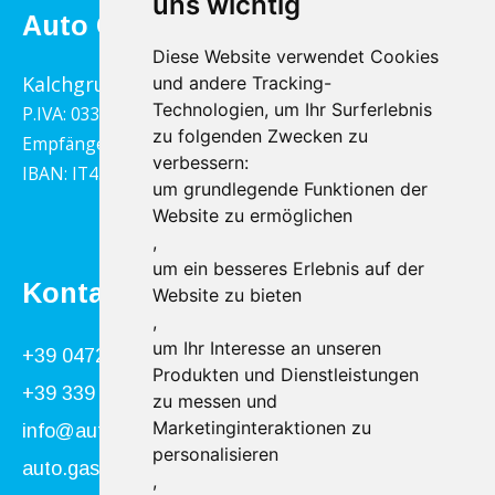
uns wichtig
Auto Gasser Hannes GmbH
Diese Website verwendet Cookies
Kalchgrube 14, 39040 Villanders
und andere Tracking-
Technologien, um Ihr Surferlebnis
P.IVA: 03322790217
zu folgenden Zwecken zu
Empfängercodex: 1YY4LRX
verbessern:
IBAN: IT45B0811359140000302001543
um grundlegende Funktionen der
Website zu ermöglichen
,
um ein besseres Erlebnis auf der
Kontakt
Website zu bieten
,
um Ihr Interesse an unseren
+39 0472 866034
Produkten und Dienstleistungen
+39 339 840 9955
zu messen und
Marketinginteraktionen zu
info@autogasser.it
personalisieren
auto.gasser@secure-pec.it
,