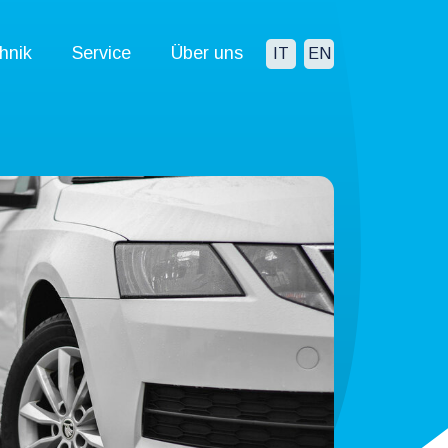
hnik
Service
Über uns
IT
EN