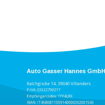
Auto Gasser Hannes Gmb
Kalchgrube 14, 39040 Villanders
P.IVA: 03322790217
Empfängercodex: 1YY4LRX
IBAN: IT45B0811359140000302001543