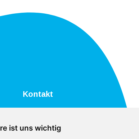
Kontakt
+39 0472 866034
+39 339 840 9955
re ist uns wichtig
info@autogasser.it