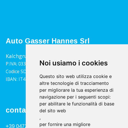
Auto Gasser Hannes Srl
Kalchgrube 14, 39040 Villandro
Noi usiamo i cookies
P.IVA: 03322790217
Codice SDI: 1YY4LRX
Questo sito web utilizza cookie e
IBAN: IT45B0811359140000302001543
altre tecnologie di tracciamento
per migliorare la tua esperienza di
navigazione per i seguenti scopi:
per abilitare le funzionalità di base
contatto
del sito web
,
per fornire una migliore
+39 0472 866034