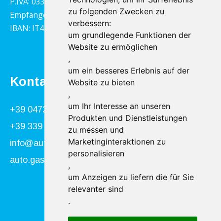
P.IVA: 03322790217
zu folgenden Zwecken zu
Empfängercodex: 1YY4LRX
verbessern:
IBAN: IT45B0811359140000302001543
um grundlegende Funktionen der
Website zu ermöglichen
,
um ein besseres Erlebnis auf der
Kontakt
Website zu bieten
,
um Ihr Interesse an unseren
+39 0472 866034
Produkten und Dienstleistungen
+39 339 840 9955
zu messen und
Marketinginteraktionen zu
info@autogasser.it
personalisieren
auto.gasser@secure-pec.it
,
um Anzeigen zu liefern die für Sie
relevanter sind
Folge uns:
.